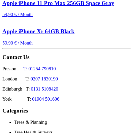
Apple iPhone 11 Pro Max 256GB Space Gray
59,90 € / Month
Apple iPhone Xr 64GB Black
59,90 € / Month
Contact Us
Preston
T: 01254 790810
London T:
0207 1830190
Edinburgh T:
0131 5108420
York T:
01904 501606
Categories
Trees & Planning
Tree Health Surveys